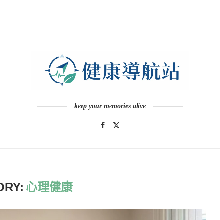
keep your memories alive
ORY:
心理健康