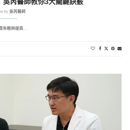
：吳芮醫師教你3大關鍵訣竅
ten by
吳芮醫師
善失眠與提高…