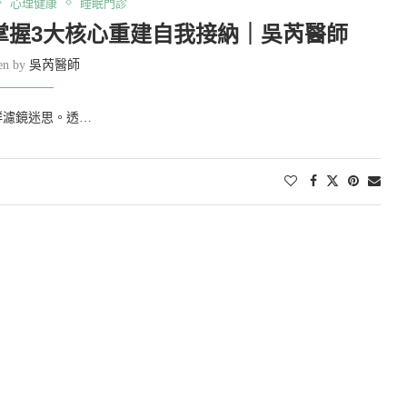
心理健康
睡眠門診
掌握3大核心重建自我接納｜吳芮醫師
ten by
吳芮醫師
群濾鏡迷思。透…