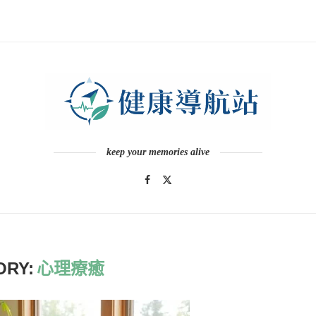
keep your memories alive
ORY:
心理療癒