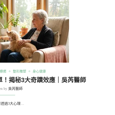
療癒
整形雕塑
身心健康
單！揭秘3大奇蹟效應｜吳芮醫師
ten by
吳芮醫師
透過3大心理…