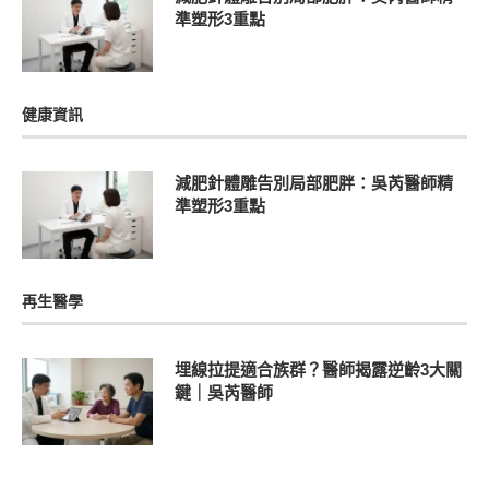
準塑形3重點
健康資訊
減肥針體雕告別局部肥胖：吳芮醫師精
準塑形3重點
再生醫學
埋線拉提適合族群？醫師揭露逆齡3大關
鍵｜吳芮醫師