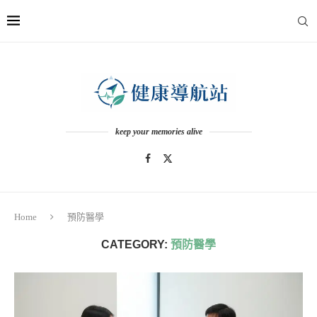
keep your memories alive
Home
預防醫學
CATEGORY:
預防醫學