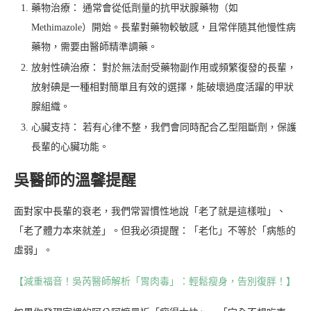
藥物治療： 通常會從低劑量的抗甲狀腺藥物（如
Methimazole）開始。長輩對藥物較敏感，且常伴隨其他慢性病
藥物，需要由醫師精準調藥。
放射性碘治療： 對於無法耐受藥物副作用或頻繁復發的長輩，
放射碘是一種相對簡單且有效的選擇，能破壞過度活躍的甲狀
腺組織。
心臟支持： 若有心律不整，我們會同時配合乙型阻斷劑，保護
長輩的心臟功能。
吳醫師的溫馨提醒
面對家中長輩的衰老，我們常習慣性地說「老了就是這樣啦」、
「老了體力本來就差」。但我必須提醒：「老化」不等於「病態的
虛弱」。
【減重福音！吳芮醫師解析「胃肉毒」：輕鬆瘦身，告別復胖！】