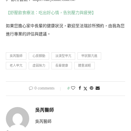
【舒壓飲食療法：吃出好心情，告別壓力與疲勞】
如果您擔心家中長輩的健康狀況，歡迎至法瑞診所預約，由我為您
進行專業的評估與建議。
吳芮醫師
心房顫動
淡漠型甲亢
甲狀腺亢進
老人甲亢
虛弱無力
長輩健康
體重減輕
0 comments
0
吳芮醫師
吳芮醫師