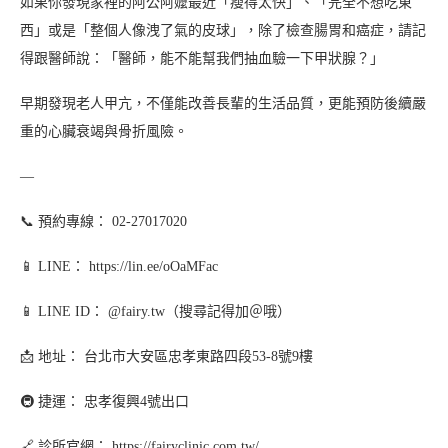
如果你發現家裡的阿公阿嬤最近「瘦得太快」、「完全不想吃東
西」或是「整個人像洩了氣的皮球」，除了檢查腸胃和癌症，請記
得跟醫師說：「醫師，能不能幫我們抽血驗一下甲狀腺？」
早期發現老人甲亢，不僅能改善長輩的生活品質，更能預防後續嚴
重的心臟衰竭與骨折風險。
—
📞 預約專線： 02-27017020
📱 LINE： https://lin.ee/oOaMFac
📱 LINE ID： @fairy.tw（搜尋記得加＠哦）
📩 地址： 台北市大安區忠孝東路四段53-8號9樓
🚇 捷運： 忠孝復興4號出口
🔗 診所官網： https://fairyclinic.com.tw/