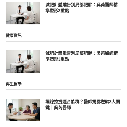
減肥針體雕告別局部肥胖：吳芮醫師精
準塑形3重點
健康資訊
減肥針體雕告別局部肥胖：吳芮醫師精
準塑形3重點
再生醫學
埋線拉提適合族群？醫師揭露逆齡3大關
鍵｜吳芮醫師