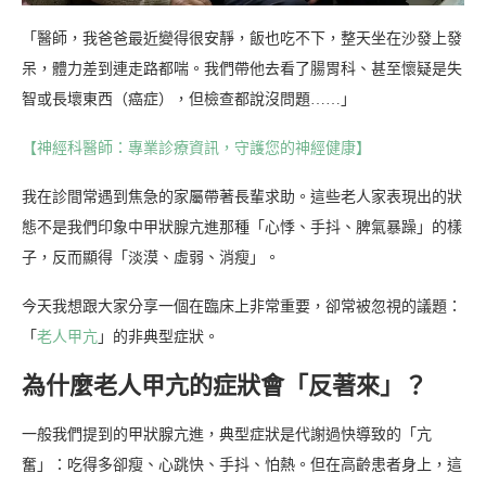
「醫師，我爸爸最近變得很安靜，飯也吃不下，整天坐在沙發上發
呆，體力差到連走路都喘。我們帶他去看了腸胃科、甚至懷疑是失
智或長壞東西（癌症），但檢查都說沒問題……」
【神經科醫師：專業診療資訊，守護您的神經健康】
我在診間常遇到焦急的家屬帶著長輩求助。這些老人家表現出的狀
態不是我們印象中甲狀腺亢進那種「心悸、手抖、脾氣暴躁」的樣
子，反而顯得「淡漠、虛弱、消瘦」。
今天我想跟大家分享一個在臨床上非常重要，卻常被忽視的議題：
「
老人甲亢
」的非典型症狀。
為什麼老人甲亢的症狀會「反著來」？
一般我們提到的甲狀腺亢進，典型症狀是代謝過快導致的「亢
奮」：吃得多卻瘦、心跳快、手抖、怕熱。但在高齡患者身上，這