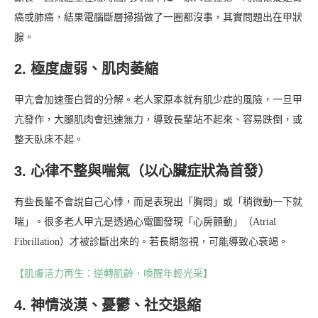
癌或肺癌，結果電腦斷層掃描做了一圈都沒事，其實問題出在甲狀
腺。
2. 極度虛弱、肌肉萎縮
甲亢會加速蛋白質的分解。老人家原本就有肌少症的風險，一旦甲
亢發作，大腿肌肉會迅速無力，導致長輩站不起來、容易跌倒，或
整天臥床不起。
3. 心律不整與喘氣（以心臟症狀為首發）
有些長輩不會說自己心悸，而是表現出「胸悶」或「稍微動一下就
喘」。很多老人甲亢是透過心電圖發現「心房顫動」（Atrial
Fibrillation）才被診斷出來的。若長期忽視，可能導致心衰竭。
【肌膚活力再生：逆轉肌齡，喚醒年輕光采】
4. 神情淡漠、憂鬱、社交退縮