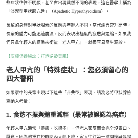
些症狀往往不明顯，甚至會出現截然不同的表現，這在醫學上稱為
「淡漠型甲狀腺亢進」（Apathetic Hyperthyroidism）。
長輩的身體對甲狀腺素的反應與年輕人不同。當代謝異常升高時，
長輩的體力可能迅速崩潰，反而表現出極度的疲憊與退縮。如果我
們只拿年輕人的標準來衡量「老人甲亢」，就很容易產生漏診。
【皮膚保養秘訣：打造逆齡美肌】
老人甲亢的「特殊症狀」：您必須留心的
四大警訊
如果家中的長輩出現以下這些「非典型」表現，請務必將甲狀腺檢
查納入考量：
1. 食慾不振與體重減輕（最常被誤認為癌症）
年輕人甲亢通常「很餓、吃很多」，但老人家反而會完全沒胃口、
厭食。因為體重在短時間內大幅下降，家人往往第一時間懷疑是胃