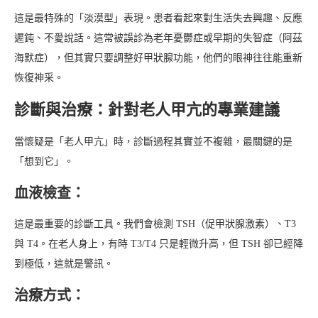
這是最特殊的「淡漠型」表現。患者看起來對生活失去興趣、反應
遲鈍、不愛說話。這常被誤診為老年憂鬱症或早期的失智症（阿茲
海默症），但其實只要調整好甲狀腺功能，他們的眼神往往能重新
恢復神采。
診斷與治療：針對老人甲亢的專業建議
當懷疑是「老人甲亢」時，診斷過程其實並不複雜，最關鍵的是
「想到它」。
血液檢查：
這是最重要的診斷工具。我們會檢測 TSH（促甲狀腺激素）、T3
與 T4。在老人身上，有時 T3/T4 只是輕微升高，但 TSH 卻已經降
到極低，這就是警訊。
治療方式：