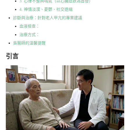
3. 心律不整與喘氣（以心臟症狀為首發）
4. 神情淡漠、憂鬱、社交退縮
診斷與治療：針對老人甲亢的專業建議
血液檢查：
治療方式：
吳醫師的溫馨提醒
引言